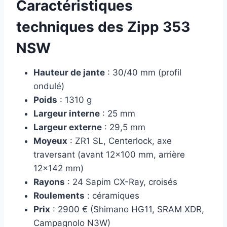
Caractéristiques
techniques des Zipp 353
NSW
Hauteur de jante
: 30/40 mm (profil
ondulé)
Poids
: 1310 g
Largeur interne
: 25 mm
Largeur externe
: 29,5 mm
Moyeux
: ZR1 SL, Centerlock, axe
traversant (avant 12×100 mm, arrière
12×142 mm)
Rayons
: 24 Sapim CX-Ray, croisés
Roulements
: céramiques
Prix
: 2900 € (Shimano HG11, SRAM XDR,
Campagnolo N3W)