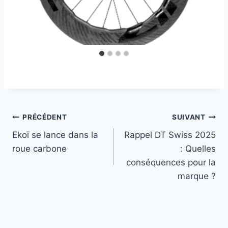
Navigation
PRÉCÉDENT
SUIVANT
Ekoï se lance dans la
Rappel DT Swiss 2025
de
roue carbone
: Quelles
l’article
conséquences pour la
marque ?