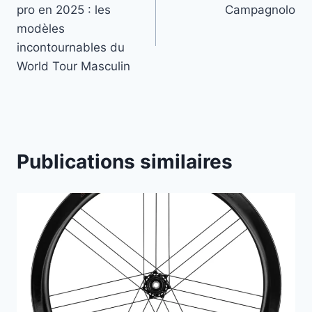
de
pro en 2025 : les
Campagnolo
l’article
modèles
incontournables du
World Tour Masculin
Publications similaires