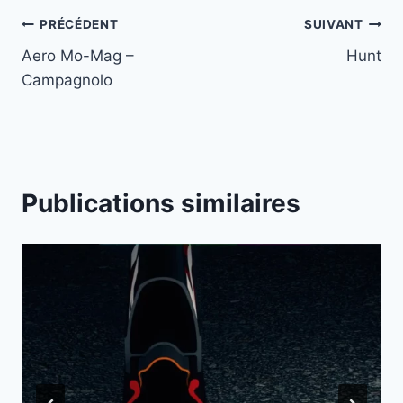
Navigation
PRÉCÉDENT
SUIVANT
Aero Mo-Mag –
Hunt
de
Campagnolo
l’article
Publications similaires